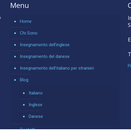
Menu
I
n
Home
S
Chi Sono
E
Insegnamento dell’inglese
T
Insegnamento del danese
P
Insegnamento dell’italiano per stranieri
Blog
Italiano
Inglese
Danese
Contatti